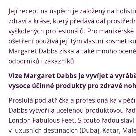
Její recept na úspěch je založený na holis
zdraví a kráse, který předává dál prostřed
vyškolených profesionálů. Pro manikérské
ošetření používá její tým vlastní kosmetik
Margaret Dabbs získala také mnoho oceněn
odborníků i zákazníků.
Vize Margaret Dabbs je vyvíjet a vyrábě
vysoce účinné produkty pro zdravé noh
Proslulá podiatřička a profesionálka v péč
Dabbs vytvořila ucelenou produktovou řa
London Fabulous Feet. S touto řadou slaví 
v luxusních destinacích (Dubaj, Katar, Mal