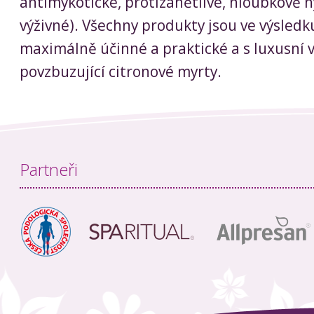
antimykotické, protizánětlivé, hloubkově h
výživné). Všechny produkty jsou ve výsled
maximálně účinné a praktické a s luxusní v
povzbuzující citronové myrty.
Partneři