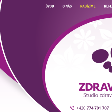
ÚVOD
O NÁS
NABÍZÍME
REF
+420
774 701 707